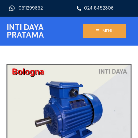
0811299682
024 8452306
INTI DAYA
MENU
PRATAMA